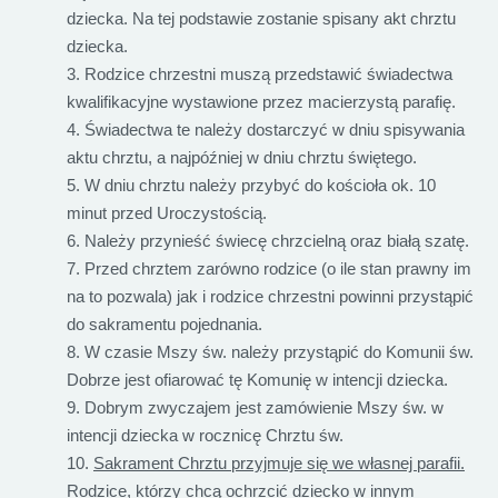
dziecka. Na tej podstawie zostanie spisany akt chrztu
dziecka.
Rodzice chrzestni muszą przedstawić świadectwa
kwalifikacyjne wystawione przez macierzystą parafię.
Świadectwa te należy dostarczyć w dniu spisywania
aktu chrztu, a najpóźniej w dniu chrztu świętego.
W dniu chrztu należy przybyć do kościoła ok. 10
minut przed Uroczystością.
Należy przynieść świecę chrzcielną oraz białą szatę.
Przed chrztem zarówno rodzice (o ile stan prawny im
na to pozwala) jak i rodzice chrzestni powinni przystąpić
do sakramentu pojednania.
W czasie Mszy św. należy przystąpić do Komunii św.
Dobrze jest ofiarować tę Komunię w intencji dziecka.
Dobrym zwyczajem jest zamówienie Mszy św. w
intencji dziecka w rocznicę Chrztu św.
Sakrament Chrztu przyjmuje się we własnej parafii.
Rodzice, którzy chcą ochrzcić dziecko w innym