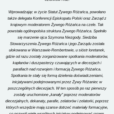
Wprowadzając w życie Statut Żywego Różańca, powołano
także delegata Konferencji Episkopatu Polski oraz Zarząd z
krajowym moderatorem Żywego Różańca na czele. Tak
powstała ogólnopolska struktura Żywego Różańca. Spełniło
się marzenie ojca Szymona Niezgody. Siedziba
Stowarzyszenia Żywego Różańca i jego Zarządu została
ulokowana w Warszawie-Rembertowie, u sióstr loretanek,
gdzie od razu zostały zorganizowane spotkania moderatorów,
kapłanów i duszpasterzy czuwających w diecezjach i
parafiach nad rozwojem i formacją Żywego Różańca.
Spotkania te stały się formą dzielenia doświadczeniami,
inicjatywami podejmowanymi przez Żywy Różaniec w
poszczególnych diecezjach. W ten sposób po raz pierwszy
zostały uruchomione „kanały” poprzez moderatorów
diecezjalnych, dekanaty, parafie, zelatorów i zelatorki, poprzez
których wszędzie mają szanse dotrzeć materiały formacyjne,
co pozwoli wiele wspólnych inicjatyw podejmować razem.