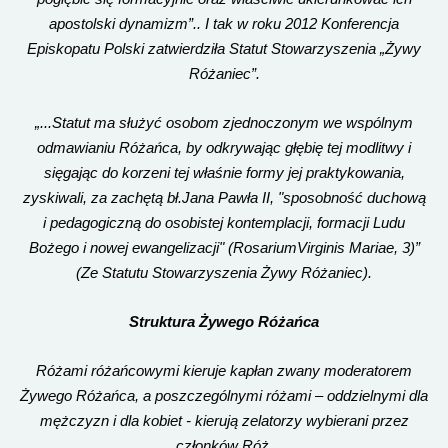
apostolski dynamizm”.. I tak w roku 2012 Konferencja
Episkopatu Polski zatwierdziła Statut Stowarzyszenia „Żywy
Różaniec”.
„...Statut ma służyć osobom zjednoczonym we wspólnym
odmawianiu Różańca, by odkrywając głębię tej modlitwy i
sięgając do korzeni tej właśnie formy jej praktykowania,
zyskiwali, za zachętą bł.Jana Pawła II, "sposobność duchową
i pedagogiczną do osobistej kontemplacji, formacji Ludu
Bożego i nowej ewangelizacji" (RosariumVirginis Mariae, 3)”
(Ze Statutu Stowarzyszenia Żywy Różaniec).
Struktura Żywego Różańca
Różami różańcowymi kieruje kapłan zwany moderatorem
Żywego Różańca, a poszczególnymi różami – oddzielnymi dla
mężczyzn i dla kobiet - kierują zelatorzy wybierani przez
członków Róż.