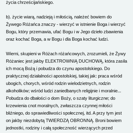
życia chrześcijańskiego.
b). życie wiarą, nadzieją i miłością, należeć bowiem do
Żywego Różańca znaczy - wierzyć w istnienie Boga i wierzyć
Bogu, który przemawia, ufać Bogu i w Jego dzieło zbawienia
oraz kochać Boga, a w Bogu i dla Boga kochać ludzi.
Wierni, skupieni w Różach różańcowych, zrozumieli, że Żywy
Różaniec jest jakby ELEKTROWNIĄ DUCHOWĄ, która zasila
ich mocą Bożą i pobudza do czynu apostolskiego. Do
praktycznej działalności apostolskiej, takiej jak: praca wśród
ubogich, chorych, wśród rodzin wielodzietnych, rodzin
alkoholików; wśród ludzi zaniedbanych religijnie i moralnie...
Pobudza do dbałości o dom Boży, o szaty liturgiczne; do
krzewienia cnot moralnych, zwłaszcza czynnej miłości
bliźniego, do sprawiedliwości społecznej, itd. A przy tym jest
on jakby niezdobytą TWIERDZĄ OBRONNĄ. Broni bowiem
jednostki, rodziny i całą społeczność wierzących przed