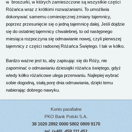
w broszurki, w których zamieszczone są wszystkie części
Różańca wraz z krótkimi rozważaniami. To umożliwia
dokonywać samemu comiesięcznej zmiany tajemnicy,
poprzez przesunięcie się o jedną tajemnicę dalej. Jeśli dojdzie
się do ostatniej tajemnicy chwalebnej, to od następnego
miesiąca rozpoczyna się odmawianie nowej, czyli pierwszej
tajemnicy z części radosnej Różańca Świętego. I tak w kółko.
Bardzo ważne jest to, aby zapisując się do Róży, nie
zapominać o odmawianiu dziesiątki różańca świętego, gdyż
wtedy kółko różańcowe ulega przerwaniu. Najlepiej wybrać
sobie dogodną, stałą porę dnia odmawiania, dzięki temu
nabierając dobrego nawyku.
Konto parafialne
PKO Bank Polski S.A.
38 1020 2892 0000 5802 0809 9170
tel. (+48) 459 111 451