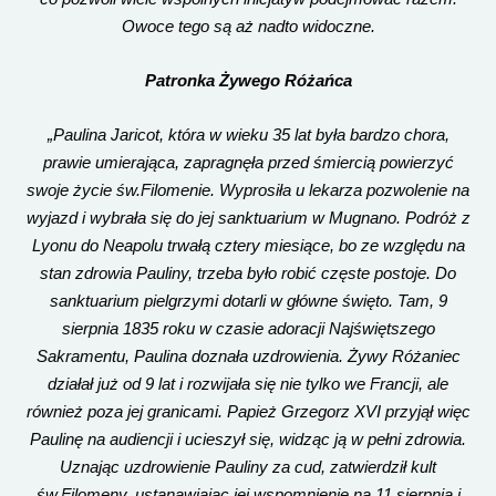
Owoce tego są aż nadto widoczne.
Patronka Żywego Różańca
„Paulina Jaricot, która w wieku 35 lat była bardzo chora,
prawie umierająca, zapragnęła przed śmiercią powierzyć
swoje życie św.Filomenie. Wyprosiła u lekarza pozwolenie na
wyjazd i wybrała się do jej sanktuarium w Mugnano. Podróż z
Lyonu do Neapolu trwałą cztery miesiące, bo ze względu na
stan zdrowia Pauliny, trzeba było robić częste postoje. Do
sanktuarium pielgrzymi dotarli w główne święto. Tam, 9
sierpnia 1835 roku w czasie adoracji Najświętszego
Sakramentu, Paulina doznała uzdrowienia. Żywy Różaniec
działał już od 9 lat i rozwijała się nie tylko we Francji, ale
również poza jej granicami. Papież Grzegorz XVI przyjął więc
Paulinę na audiencji i ucieszył się, widząc ją w pełni zdrowia.
Uznając uzdrowienie Pauliny za cud, zatwierdził kult
św.Filomeny, ustanawiając jej wspomnienie na 11 sierpnia i